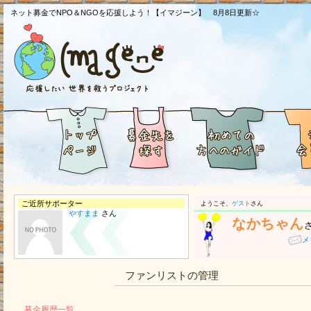
ネット募金でNPO＆NGOを応援しよう！【イマジーン】 8月8日更新☆
ご近所サポーター
ようこそ、
ゲスト
さん
やすまま
さん
なかちゃん
メ
ファンリストの管理
募金履歴一覧