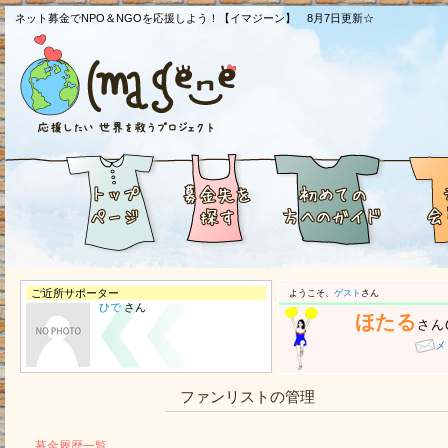
ネット募金でNPO＆NGOを応援しよう！【イマジーン】 8月7日更新☆
ご近所サポーター
ようこそ、
ゲスト
さん
ひで
さん
ほたる
さん
メ
ファンリストの管理
募金履歴一覧