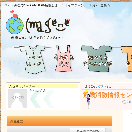
ネット募金でNPO＆NGOを応援しよう！【イマジーン】 8月7日更新☆
ご近所サポーター
ようこそ、
ゲスト
さん
もんぷ
さん
近畿消防情報セ
メ
募金履歴
募金履歴の閲覧