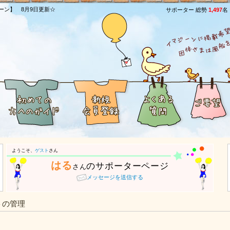
ーン】 8月9日更新☆
サポーター 総勢
1,497
名
ようこそ、
ゲスト
さん
はる
のサポーターページ
さん
メッセージを送信する
トの管理