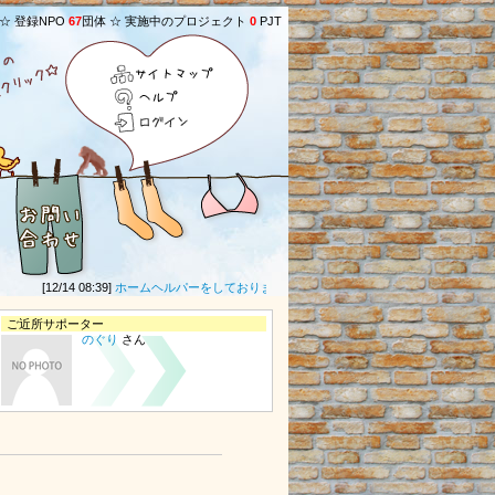
 ☆ 登録NPO
67
団体 ☆ 実施中のプロジェクト
0
PJT
サイトマップ
ヘルプ
ログイン
[12/14 08:39]
ホームヘルパーをしております。昨年度も相変わらずの事情の中、皆様
ご近所サポーター
のぐり
さん