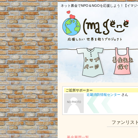
ネット募金でNPO＆NGOを応援しよう！【イマジ
ご近所サポーター
近畿消防情報センター
さん
ファンリス
募金履歴一覧