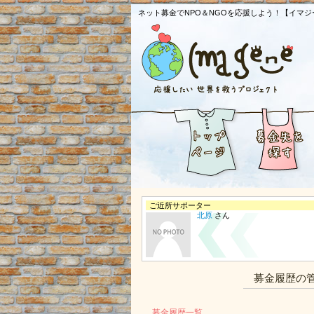
ネット募金でNPO＆NGOを応援しよう！【イマジ
ご近所サポーター
北原
さん
募金履歴の
募金履歴一覧