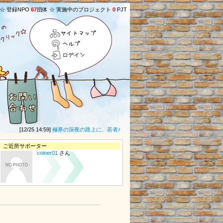
 ☆ 登録NPO
67
団体 ☆ 実施中のプロジェクト
0
PJT
サイトマップ
ヘルプ
ログイン
[12/25 14:59]
極寒の深夜の路上に、若者が、段ボールや毛布などの防寒具もなしで寝
ご近所サポーター
coiner01
さん