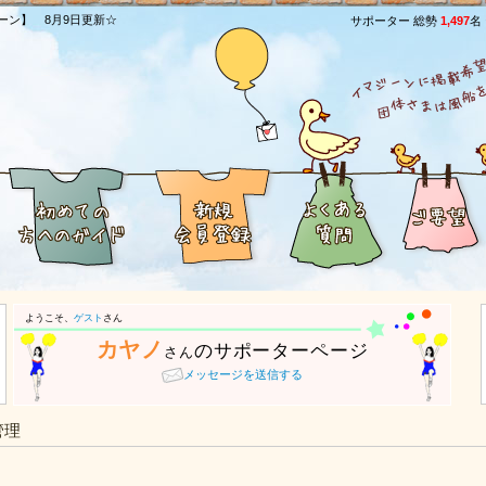
ーン】 8月9日更新☆
サポーター 総勢
1,497
名
ようこそ、
ゲスト
さん
カヤノ
のサポーターページ
さん
メッセージを送信する
管理