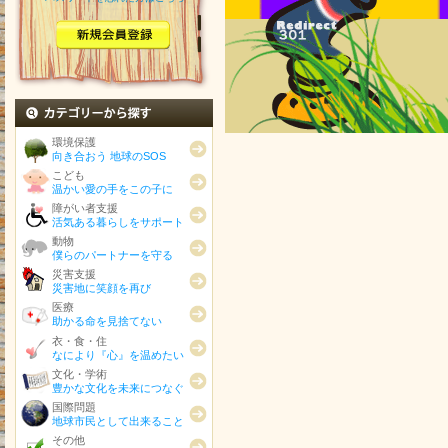
カテゴリから探す
環境保護
向き合おう 地球のSOS
こども
温かい愛の手をこの子に
障がい者支援
活気ある暮らしをサポート
動物
僕らのパートナーを守る
災害支援
災害地に笑顔を再び
医療
助かる命を見捨てない
衣・食・住
なにより『心』を温めたい
文化・学術
豊かな文化を未来につなぐ
国際問題
地球市民として出来ること
その他