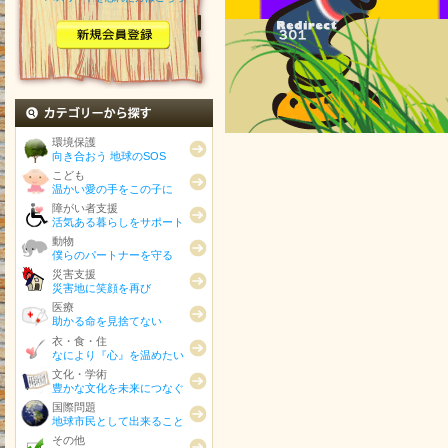
カテゴリから探す
環境保護
向き合おう 地球のSOS
こども
温かい愛の手をこの子に
障がい者支援
活気ある暮らしをサポート
動物
僕らのパートナーを守る
災害支援
災害地に笑顔を再び
医療
助かる命を見捨てない
衣・食・住
なにより『心』を温めたい
文化・学術
豊かな文化を未来につなぐ
国際問題
地球市民として出来ること
その他