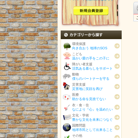
カテゴリから探す
環境保護
向き合おう 地球のSOS
こども
温かい愛の手をこの子に
障がい者支援
活気ある暮らしをサポート
動物
僕らのパートナーを守る
災害支援
災害地に笑顔を再び
医療
助かる命を見捨てない
衣・食・住
なにより『心』を温めたい
文化・学術
豊かな文化を未来につなぐ
国際問題
地球市民として出来ること
その他