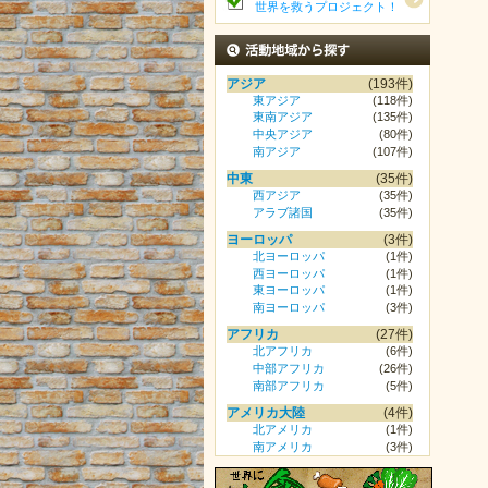
世界を救うプロジェクト！
活動地域から探す
アジア
(193件)
東アジア
(118件)
東南アジア
(135件)
中央アジア
(80件)
南アジア
(107件)
中東
(35件)
西アジア
(35件)
アラブ諸国
(35件)
ヨーロッパ
(3件)
北ヨーロッパ
(1件)
西ヨーロッパ
(1件)
東ヨーロッパ
(1件)
南ヨーロッパ
(3件)
アフリカ
(27件)
北アフリカ
(6件)
中部アフリカ
(26件)
南部アフリカ
(5件)
アメリカ大陸
(4件)
北アメリカ
(1件)
南アメリカ
(3件)