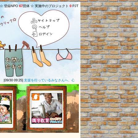
 ☆ 登録NPO
67
団体 ☆ 実施中のプロジェクト
0
PJT
サイトマップ
ヘルプ
ログイン
09/30 09:25]
支援を行っているみなさんへ、心より感謝いたします。直接何もできませんが