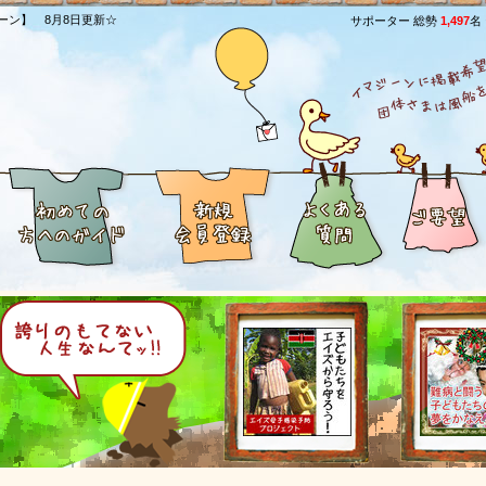
ーン】 8月8日更新☆
サポーター 総勢
1,497
名
[