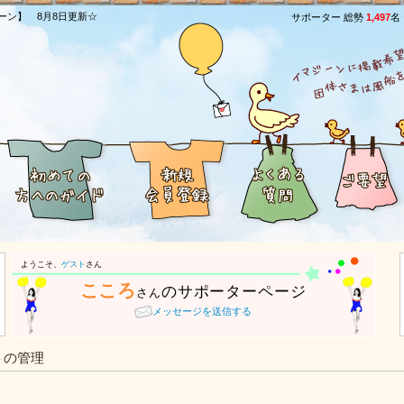
ーン】 8月8日更新☆
サポーター 総勢
1,497
名
ようこそ、
ゲスト
さん
こころ
のサポーターページ
さん
メッセージを送信する
トの管理