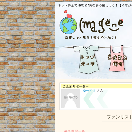
ネット募金でNPO＆NGOを応援しよう！【イマジ
ご近所サポーター
ゆーすけ
さん
ファンリス
募金履歴一覧