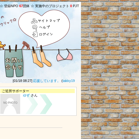
 ☆ 登録NPO
67
団体 ☆ 実施中のプロジェクト
0
PJT
サイトマップ
ヘルプ
ログイン
[01/18 08:27]
応援しています。
(
takky1961
さん) ★
[11/20 10:50]
ひとりじゃない
ご近所サポーター
ゆず
さん