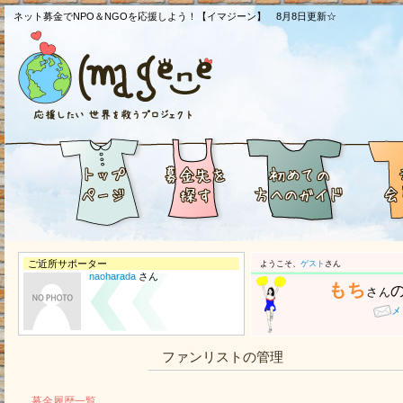
ネット募金でNPO＆NGOを応援しよう！【イマジーン】 8月8日更新☆
ご近所サポーター
ようこそ、
ゲスト
さん
naoharada
さん
もち
さん
メ
ファンリストの管理
募金履歴一覧