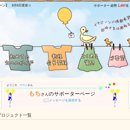
ーン】 8月6日更新☆
サポーター 総勢
1,497
名
ようこそ、
ゲスト
さん
もち
のサポーターページ
さん
メッセージを送信する
プロジェクト一覧