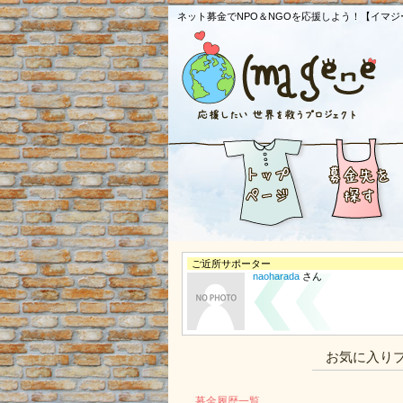
ネット募金でNPO＆NGOを応援しよう！【イマジ
ご近所サポーター
naoharada
さん
お気に入り
募金履歴一覧