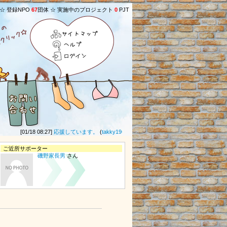
 ☆ 登録NPO
67
団体 ☆ 実施中のプロジェクト
0
PJT
サイトマップ
ヘルプ
ログイン
[01/18 08:27]
応援しています。
(
takky1961
さん) ★
[12/15 02:09]
私はビッグイシ
ご近所サポーター
磯野家長男
さん