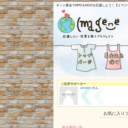
ネット募金でNPO＆NGOを応援しよう！【イマジ
ご近所サポーター
aitomex
さん
お気に入り
募金履歴一覧