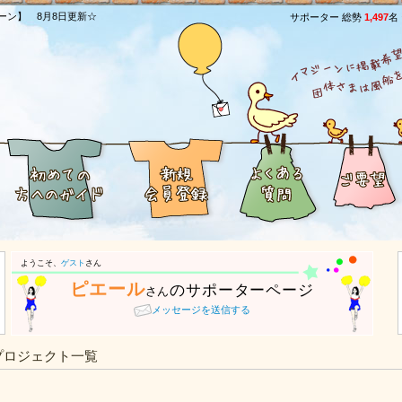
ーン】 8月8日更新☆
サポーター 総勢
1,497
名
ようこそ、
ゲスト
さん
ピエール
のサポーターページ
さん
メッセージを送信する
プロジェクト一覧