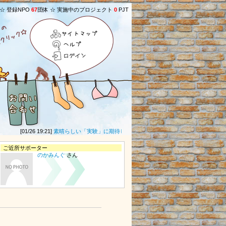
 ☆ 登録NPO
67
団体 ☆ 実施中のプロジェクト
0
PJT
サイトマップ
ヘルプ
ログイン
[01/26 19:21]
素晴らしい「実験」に期待しています。
(
Ak_Ron
さん) ★
[03/17 15
ご近所サポーター
のかみんぐ
さん