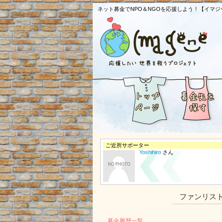
ネット募金でNPO＆NGOを応援しよう！【イマジ
ご近所サポーター
Yoshihiro
さん
ファンリス
募金履歴一覧