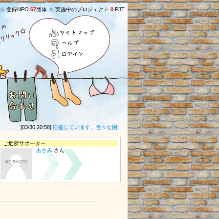
 ☆ 登録NPO
67
団体 ☆ 実施中のプロジェクト
0
PJT
サイトマップ
ヘルプ
ログイン
[03/30 20:58]
応援しています。色々な困難があると思いますが頑張ってください。
(
ご近所サポーター
あさみ
さん