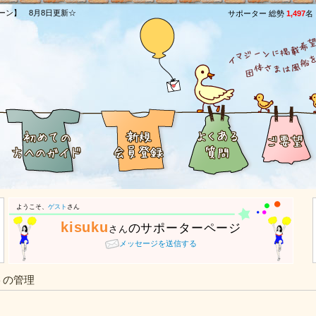
ーン】 8月8日更新☆
サポーター 総勢
1,497
名
ようこそ、
ゲスト
さん
kisuku
のサポーターページ
さん
メッセージを送信する
トの管理