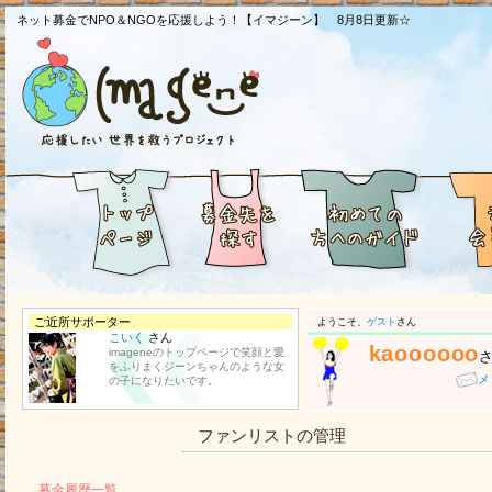
ネット募金でNPO＆NGOを応援しよう！【イマジーン】 8月8日更新☆
ご近所サポーター
ようこそ、
ゲスト
さん
こいく
さん
kaoooooo
imageneのトップページで笑顔と愛
をふりまくジーンちゃんのような女
メ
の子になりたいです。
ファンリストの管理
募金履歴一覧