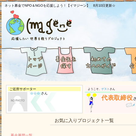
ネット募金でNPO＆NGOを応援しよう！【イマジーン】 8月10日更新☆
ご近所サポーター
ようこそ、
ゲスト
さん
☆☆☆
さん
代表取締役
メ
お気に入りプロジェクト一覧
募金履歴一覧