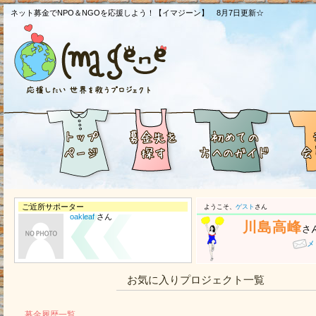
ネット募金でNPO＆NGOを応援しよう！【イマジーン】 8月7日更新☆
ご近所サポーター
ようこそ、
ゲスト
さん
oakleaf
さん
川島高峰
さ
メ
お気に入りプロジェクト一覧
募金履歴一覧