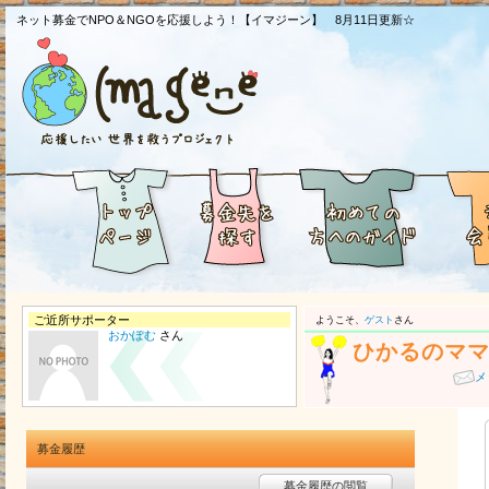
ネット募金でNPO＆NGOを応援しよう！【イマジーン】 8月11日更新☆
ご近所サポーター
ようこそ、
ゲスト
さん
おかぽむ
さん
ひかるのマ
メ
募金履歴
募金履歴の閲覧