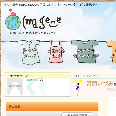
ネット募金でNPO＆NGOを応援しよう！【イマジーン】 8月7日更新☆
ご近所サポーター
ようこそ、
ゲスト
さん
hasehiro
さん
宮西いづみ
メ
募金履歴
募金履歴の閲覧