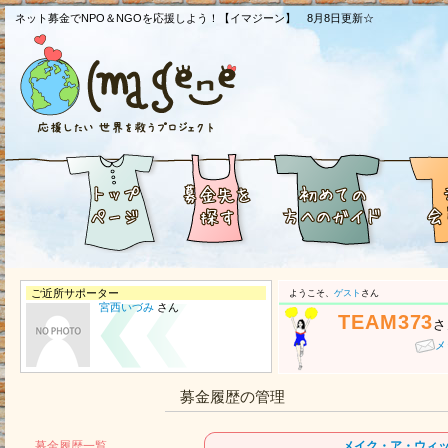
ネット募金でNPO＆NGOを応援しよう！【イマジーン】 8月8日更新☆
ご近所サポーター
ようこそ、
ゲスト
さん
宮西いづみ
さん
TEAM373
さ
メ
募金履歴の管理
募金履歴一覧
メイク・ア・ウィ