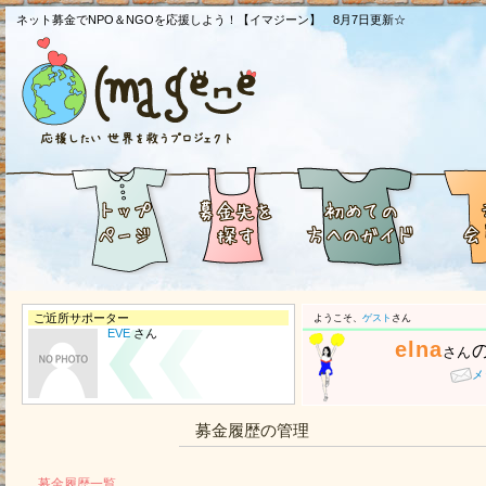
ネット募金でNPO＆NGOを応援しよう！【イマジーン】 8月7日更新☆
ご近所サポーター
ようこそ、
ゲスト
さん
EVE
さん
elna
さん
メ
募金履歴の管理
募金履歴一覧