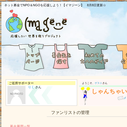
ネット募金でNPO＆NGOを応援しよう！【イマジーン】 8月8日更新☆
ご近所サポーター
ようこそ、
ゲスト
さん
りく
さん
しゃんちゃ
メ
ファンリストの管理
募金履歴一覧