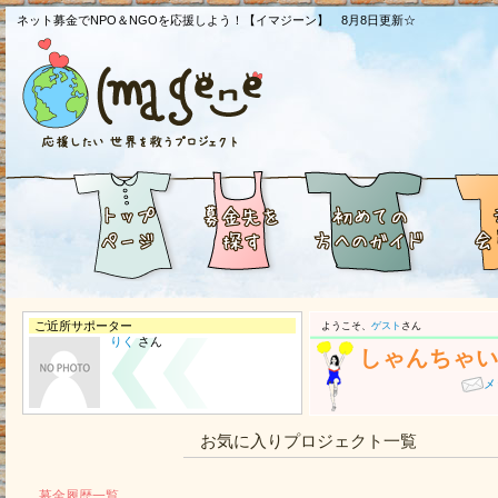
ネット募金でNPO＆NGOを応援しよう！【イマジーン】 8月8日更新☆
ご近所サポーター
ようこそ、
ゲスト
さん
りく
さん
しゃんちゃ
メ
お気に入りプロジェクト一覧
募金履歴一覧