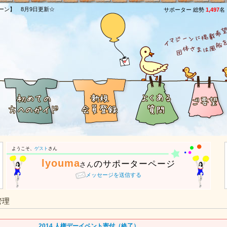
ーン】 8月9日更新☆
サポーター 総勢
1,497
名
ようこそ、
ゲスト
さん
lyouma
のサポーターページ
さん
メッセージを送信する
管理
2014 人権デーイベント寄付（終了）