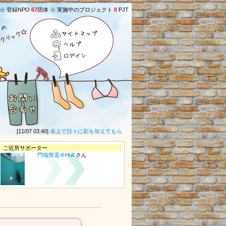
 ☆ 登録NPO
67
団体 ☆ 実施中のプロジェクト
0
PJT
サイトマップ
ヘルプ
ログイン
[11/07 03:40]
卓上で日々に彩を加えてもらったあとは、1か月ぶんの気持ちをこめて、
ご近所サポーター
門哉彗遥＠Hull
さん