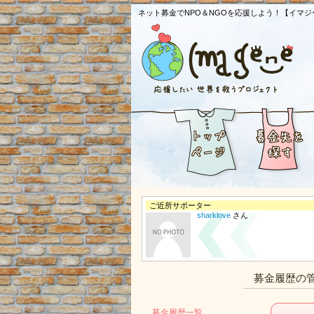
ネット募金でNPO＆NGOを応援しよう！【イマジ
ご近所サポーター
sharklove
さん
募金履歴の
募金履歴一覧