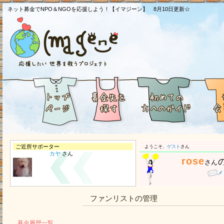
ネット募金でNPO＆NGOを応援しよう！【イマジーン】 8月10日更新☆
ご近所サポーター
ようこそ、
ゲスト
さん
カヤ
さん
rose
さん
メ
ファンリストの管理
募金履歴一覧