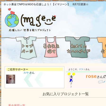
ネット募金でNPO＆NGOを応援しよう！【イマジーン】 8月7日更新☆
ご近所サポーター
ようこそ、
ゲスト
さん
カヤ
さん
rose
さん
メ
お気に入りプロジェクト一覧
募金履歴一覧