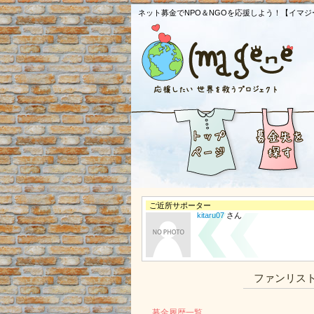
ネット募金でNPO＆NGOを応援しよう！【イマジ
ご近所サポーター
kitaru07
さん
ファンリス
募金履歴一覧