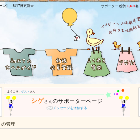
ーン】 8月7日更新☆
サポーター 総勢
1,497
名
ようこそ、
ゲスト
さん
シゲ
のサポーターページ
さん
メッセージを送信する
トの管理