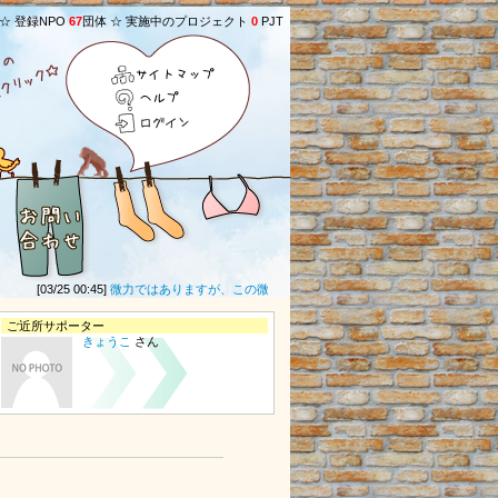
 ☆ 登録NPO
67
団体 ☆ 実施中のプロジェクト
0
PJT
サイトマップ
ヘルプ
ログイン
[03/25 00:45]
微力ではありますが、この微力があなた方への救いになることを願います。 d
ご近所サポーター
きょうこ
さん