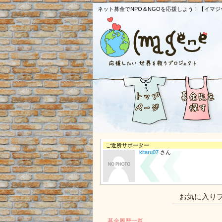
ネット募金でNPO＆NGOを応援しよう！【イマジ
ご近所サポーター
kitaru07
さん
お気に入り
募金履歴一覧