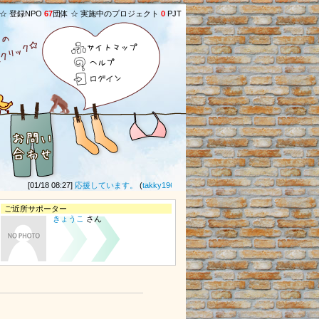
 ☆ 登録NPO
67
団体 ☆ 実施中のプロジェクト
0
PJT
サイトマップ
ヘルプ
ログイン
[01/18 08:27]
応援しています。
(
takky1961
さん) ★
[11/20 10:50]
ひとりじゃない
ご近所サポーター
きょうこ
さん