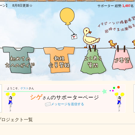
ーン】 8月8日更新☆
サポーター 総勢
1,497
名
ようこそ、
ゲスト
さん
シゲ
のサポーターページ
さん
メッセージを送信する
プロジェクト一覧